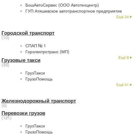
БошАвтоСервис (ООО Автотехцентр)
ГУП Атяшевское автотранспортное предприятие
Ещё 34▼
Городской транспорт
(10)
СПАП № 1
Горэлектротранс (МП)
Ещё 8▼
Грузовые такси
(33)
ГрузТакси
ГрузоПомощь
Ещё 31▼
Железнодорожный транспорт
(0)
Перевозки грузов
(121)
ГрузТакси
ГрузоПомощь