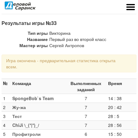
Результаты игры №33
Тип игры
Викторина
Название
Первый раз во второй класс
Мастер игры
Сергей Антропов
Игра окончена - предварительная статистика открыта
всем.
№
Команда
Выполненных
Время
заданий
1
SpongeBob`s Team
7
14
:
38
2
Жу-жа
7
20
:
42
3
Тест
7
28
:
5
4
ChiJi \_(*|*)_/
7
28
:
56
5
Профитроли
6
15
:
50