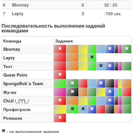
6
Sbornay
6
32
:
20
7
Lapty
3
-769 сек.
Последовательность выполнения заданий
командами
Команда
Задания
Sbornay
Lapty
Тест
Quest Point
SpongeBob`s Team
Жу-жа
ChiJi \_(*|*)_/
Профитроли
Ромашки
- не выполненное задание