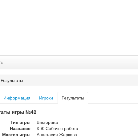
ть
Результаты
Информация
Игроки
Результаты
таты игры №42
Тип игры
Викторина
Название
К-9: Собачья работа
Мастер игры
Анастасия Жаркова