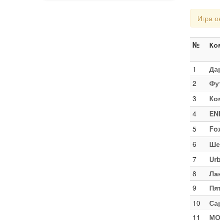
Игра о
№
Ко
1
Да
2
Фу
3
Ко
4
EN
5
Fox
6
Ше
7
Ur
8
Ла
9
Пя
10
Са
11
МО