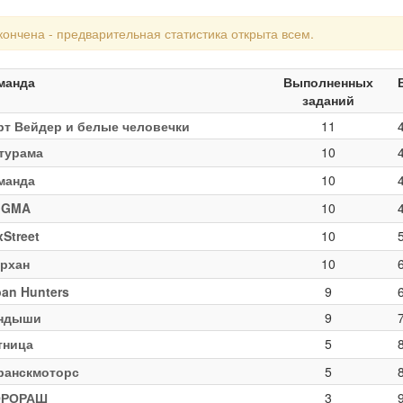
кончена - предварительная статистика открыта всем.
манда
Выполненных
заданий
рт Вейдер и белые человечки
11
турама
10
манда
10
IGMA
10
Street
10
рхан
10
ban Hunters
9
ндыши
9
тница
5
ранскмоторс
5
РОРАШ
3