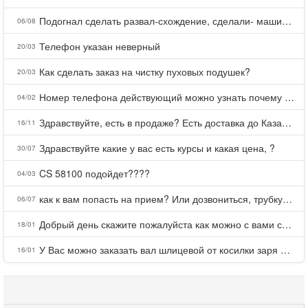
Подогнал сделать развал-схождение, сделали- машина уходит на право и колеса проверил все хорошо с атмосферами ужас как можно делать авто, не ужели не берегут свою репутацию, не советую.
06/08
Телефон указан неверный
20/03
Как сделать заказ на чистку пуховых подушек?
20/03
Номер телефона действующий можно узнать почему номер неправельный
04/02
Здравствуйте, есть в продаже? Есть доставка до Казани?
16/11
Здравствуйте какие у вас есть курсы и какая цена, ?
30/07
CS 58100 подойдет????
04/03
как к вам попасть на прием? Или дозвониться, трубку не берете.
06/07
Добрый день скажите пожалуйста как можно с вами связаться . Телефон не отвечает .Заказала кухню в тц Хороший есть претензии а менеджер контактов не дает .Что делать?
18/01
У Вас можно заказать вал шлицевой от косилки заря для мтз, который соединяет мотоблок с косилкой.?
16/01