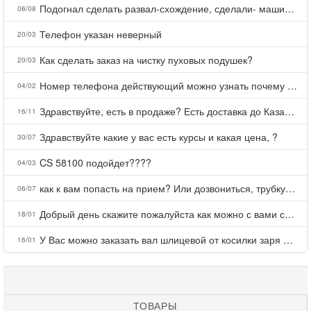
Подогнал сделать развал-схождение, сделали- машина уходит на право и колеса проверил все хорошо с атмосферами ужас как можно делать авто, не ужели не берегут свою репутацию, не советую.
06/08
Телефон указан неверный
20/03
Как сделать заказ на чистку пуховых подушек?
20/03
Номер телефона действующий можно узнать почему номер неправельный
04/02
Здравствуйте, есть в продаже? Есть доставка до Казани?
16/11
Здравствуйте какие у вас есть курсы и какая цена, ?
30/07
CS 58100 подойдет????
04/03
как к вам попасть на прием? Или дозвониться, трубку не берете.
06/07
Добрый день скажите пожалуйста как можно с вами связаться . Телефон не отвечает .Заказала кухню в тц Хороший есть претензии а менеджер контактов не дает .Что делать?
18/01
У Вас можно заказать вал шлицевой от косилки заря для мтз, который соединяет мотоблок с косилкой.?
16/01
ТОВАРЫ