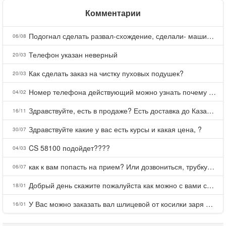
Комментарии
Подогнал сделать развал-схождение, сделали- машина уходит на право и колеса проверил все хорошо с атмосферами ужас как можно делать авто, не ужели не берегут свою репутацию, не советую.
06/08
Телефон указан неверный
20/03
Как сделать заказ на чистку пуховых подушек?
20/03
Номер телефона действующий можно узнать почему номер неправельный
04/02
Здравствуйте, есть в продаже? Есть доставка до Казани?
16/11
Здравствуйте какие у вас есть курсы и какая цена, ?
30/07
CS 58100 подойдет????
04/03
как к вам попасть на прием? Или дозвониться, трубку не берете.
06/07
Добрый день скажите пожалуйста как можно с вами связаться . Телефон не отвечает .Заказала кухню в тц Хороший есть претензии а менеджер контактов не дает .Что делать?
18/01
У Вас можно заказать вал шлицевой от косилки заря для мтз, который соединяет мотоблок с косилкой.?
16/01