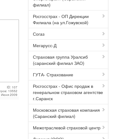
филиал)
Росгосстрах - ОП Дирекции
Филиала (на ул.Гожувской)
Согаз
Мегарусс-Д
Страховая группа Уралсиб
(саранский филиал ЗАО)
ГУТА- Страхование
Росгосстрах - Офис продаж в
ID: 107
тров: 13552
генеральном страховом агентстве
1 Июня 2009
г.Саранск
Московская страховая компания
(Саранский филиал)
Межотраслевой страховой центр