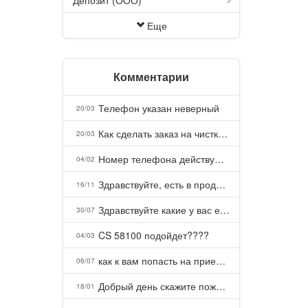
Депозит (ООО)
Еще
Комментарии
Телефон указан неверный
20/03
Как сделать заказ на чистку пуховых подушек?
20/03
Номер телефона действующий можно узнать почему номер неправельный
04/02
Здравствуйте, есть в продаже? Есть доставка до Казани?
16/11
Здравствуйте какие у вас есть курсы и какая цена, ?
30/07
CS 58100 подойдет????
04/03
как к вам попасть на прием? Или дозвониться, трубку не берете.
06/07
Добрый день скажите пожалуйста как можно с вами связаться . Телефон не отвечает .Заказала кухню в тц Хороший есть претензии а менеджер контактов не дает .Что делать?
18/01