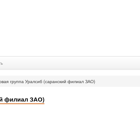
ть
овая группа Уралсиб (саранский филиал ЗАО)
ий филиал ЗАО)