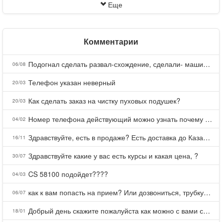
Еще
Комментарии
Подогнал сделать развал-схождение, сделали- машина уходит на право и колеса проверил все хорошо с атмосферами ужас как можно делать авто, не ужели не берегут свою репутацию, не советую.
06/08
Телефон указан неверный
20/03
Как сделать заказ на чистку пуховых подушек?
20/03
Номер телефона действующий можно узнать почему номер неправельный
04/02
Здравствуйте, есть в продаже? Есть доставка до Казани?
16/11
Здравствуйте какие у вас есть курсы и какая цена, ?
30/07
CS 58100 подойдет????
04/03
как к вам попасть на прием? Или дозвониться, трубку не берете.
06/07
Добрый день скажите пожалуйста как можно с вами связаться . Телефон не отвечает .Заказала кухню в тц Хороший есть претензии а менеджер контактов не дает .Что делать?
18/01