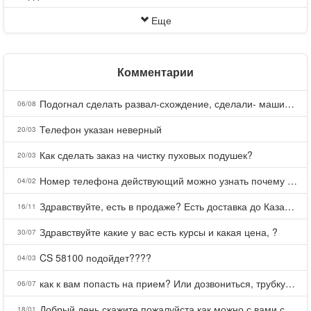
Еще
Комментарии
Подогнал сделать развал-схождение, сделали- машина уходит на право и колеса проверил все хорошо с атмосферами ужас как можно делать авто, не ужели не берегут свою репутацию, не советую.
06/08
Телефон указан неверный
20/03
Как сделать заказ на чистку пуховых подушек?
20/03
Номер телефона действующий можно узнать почему номер неправельный
04/02
Здравствуйте, есть в продаже? Есть доставка до Казани?
16/11
Здравствуйте какие у вас есть курсы и какая цена, ?
30/07
CS 58100 подойдет????
04/03
как к вам попасть на прием? Или дозвониться, трубку не берете.
06/07
Добрый день скажите пожалуйста как можно с вами связаться . Телефон не отвечает .Заказала кухню в тц Хороший есть претензии а менеджер контактов не дает .Что делать?
18/01