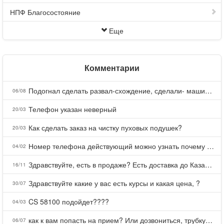
НПФ Благосостояние
Еще
Комментарии
Подогнал сделать развал-схождение, сделали- машина уходит на право и колеса проверил все хорошо с атмосферами ужас как можно делать авто, не ужели не берегут свою репутацию, не советую.
06/08
Телефон указан неверный
20/03
Как сделать заказ на чистку пуховых подушек?
20/03
Номер телефона действующий можно узнать почему номер неправельный
04/02
Здравствуйте, есть в продаже? Есть доставка до Казани?
16/11
Здравствуйте какие у вас есть курсы и какая цена, ?
30/07
CS 58100 подойдет????
04/03
как к вам попасть на прием? Или дозвониться, трубку не берете.
06/07