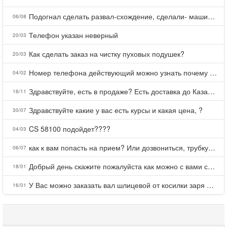
Подогнал сделать развал-схождение, сделали- машина уходит на право и колеса проверил все хорошо с атмосферами ужас как можно делать авто, не ужели не берегут свою репутацию, не советую.
06/08
Телефон указан неверный
20/03
Как сделать заказ на чистку пуховых подушек?
20/03
Номер телефона действующий можно узнать почему номер неправельный
04/02
Здравствуйте, есть в продаже? Есть доставка до Казани?
16/11
Здравствуйте какие у вас есть курсы и какая цена, ?
30/07
CS 58100 подойдет????
04/03
как к вам попасть на прием? Или дозвониться, трубку не берете.
06/07
Добрый день скажите пожалуйста как можно с вами связаться . Телефон не отвечает .Заказала кухню в тц Хороший есть претензии а менеджер контактов не дает .Что делать?
18/01
У Вас можно заказать вал шлицевой от косилки заря для мтз, который соединяет мотоблок с косилкой.?
16/01