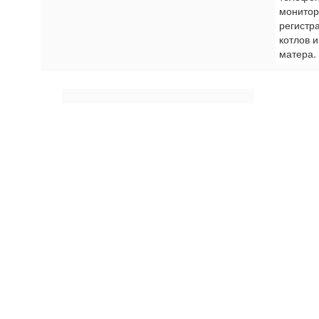
мониторо
регистр
котлов 
матера.