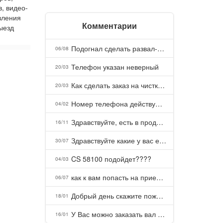
в, видео-
вления
Комментарии
ыезд
Подогнал сделать развал-схождение, сделали- машина уходит на право и колеса проверил все хорошо с атмосферами ужас как можно делать авто, не ужели не берегут свою репутацию, не советую.
06/08
Телефон указан неверный
20/03
Как сделать заказ на чистку пуховых подушек?
20/03
Номер телефона действующий можно узнать почему номер неправельный
04/02
Здравствуйте, есть в продаже? Есть доставка до Казани?
16/11
Здравствуйте какие у вас есть курсы и какая цена, ?
30/07
CS 58100 подойдет????
04/03
как к вам попасть на прием? Или дозвониться, трубку не берете.
06/07
Добрый день скажите пожалуйста как можно с вами связаться . Телефон не отвечает .Заказала кухню в тц Хороший есть претензии а менеджер контактов не дает .Что делать?
18/01
У Вас можно заказать вал шлицевой от косилки заря для мтз, который соединяет мотоблок с косилкой.?
16/01