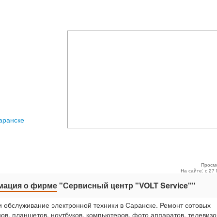
аранске
Просм
На сайте: с 27
ация о фирме
"Сервисный центр "VOLT Service""
и обслуживание электронной техники в Саранске. Ремонт сотовых
ов, планшетов, ноутбуков, компьютеров, фото аппаратов, телевизо