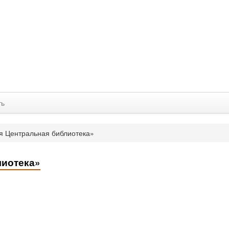
ть
я Центральная библиотека»
лиотека»