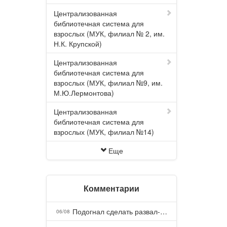
Централизованная
библиотечная система для
взрослых (МУК, филиал № 2, им.
Н.К. Крупской)
Централизованная
библиотечная система для
взрослых (МУК, филиал №9, им.
М.Ю.Лермонтова)
Централизованная
библиотечная система для
взрослых (МУК, филиал №14)
Еще
Комментарии
Подогнал сделать развал-схождение, сделали- машина уходит на право и колеса проверил все хорошо с атмосферами ужас как можно делать авто, не ужели не берегут свою репутацию, не советую.
06/08