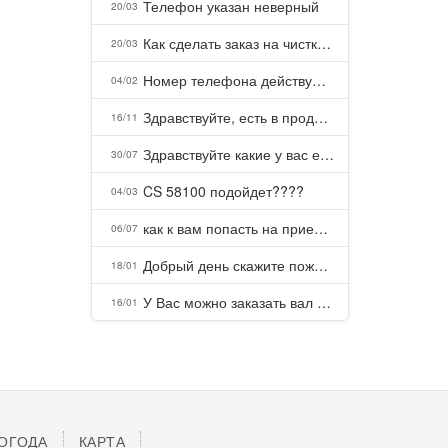
Телефон указан неверный
20/03
Как сделать заказ на чистку пуховых подушек?
20/03
Номер телефона действующий можно узнать почему номер неправельный
04/02
Здравствуйте, есть в продаже? Есть доставка до Казани?
16/11
Здравствуйте какие у вас есть курсы и какая цена, ?
30/07
CS 58100 подойдет????
04/03
как к вам попасть на прием? Или дозвониться, трубку не берете.
06/07
Добрый день скажите пожалуйста как можно с вами связаться . Телефон не отвечает .Заказала кухню в тц Хороший есть претензии а менеджер контактов не дает .Что делать?
18/01
У Вас можно заказать вал шлицевой от косилки заря для мтз, который соединяет мотоблок с косилкой.?
16/01
ОГОДА
КАРТА