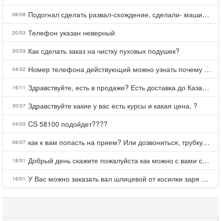
Подогнал сделать развал-схождение, сделали- машина уходит на право и колеса проверил все хорошо с атмосферами ужас как можно делать авто, не ужели не берегут свою репутацию, не советую.
06/08
Телефон указан неверный
20/03
Как сделать заказ на чистку пуховых подушек?
20/03
Номер телефона действующий можно узнать почему номер неправельный
04/02
Здравствуйте, есть в продаже? Есть доставка до Казани?
16/11
Здравствуйте какие у вас есть курсы и какая цена, ?
30/07
CS 58100 подойдет????
04/03
как к вам попасть на прием? Или дозвониться, трубку не берете.
06/07
Добрый день скажите пожалуйста как можно с вами связаться . Телефон не отвечает .Заказала кухню в тц Хороший есть претензии а менеджер контактов не дает .Что делать?
18/01
У Вас можно заказать вал шлицевой от косилки заря для мтз, который соединяет мотоблок с косилкой.?
16/01