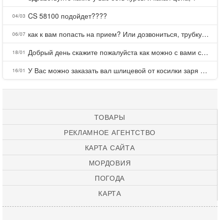
CS 58100 подойдет????
04/03
как к вам попасть на прием? Или дозвониться, трубку не берете.
06/07
Добрый день скажите пожалуйста как можно с вами связаться . Телефон не отвечает .Заказала кухню в тц Хороший есть претензии а менеджер контактов не дает .Что делать?
18/01
У Вас можно заказать вал шлицевой от косилки заря для мтз, который соединяет мотоблок с косилкой.?
16/01
ТОВАРЫ
РЕКЛАМНОЕ АГЕНТСТВО
КАРТА САЙТА
МОРДОВИЯ
ПОГОДА
КАРТА