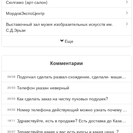
Сюлгамо (арт-салон)
МордовЭкспоЦентр
Выставочный зал музея изобразительных искусств им.
С.Д.Эрьзи
Еще
Комментарии
Подогнал сделать развал-схождение, сделали- машина уходит на право и колеса проверил все хорошо с атмосферами ужас как можно делать авто, не ужели не берегут свою репутацию, не советую.
06/08
Телефон указан неверный
20/03
Как сделать заказ на чистку пуховых подушек?
20/03
Номер телефона действующий можно узнать почему номер неправельный
04/02
Здравствуйте, есть в продаже? Есть доставка до Казани?
16/11
Здравствуйте какие у вас есть курсы и какая цена, ?
30/07