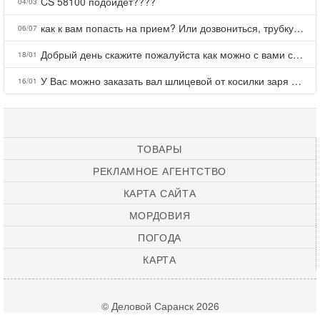
CS 58100 подойдет????
04/03
как к вам попасть на прием? Или дозвониться, трубку не берете.
06/07
Добрый день скажите пожалуйста как можно с вами связаться . Телефон не отвечает .Заказала кухню в тц Хороший есть претензии а менеджер контактов не дает .Что делать?
18/01
У Вас можно заказать вал шлицевой от косилки заря для мтз, который соединяет мотоблок с косилкой.?
16/01
ТОВАРЫ
РЕКЛАМНОЕ АГЕНТСТВО
КАРТА САЙТА
МОРДОВИЯ
ПОГОДА
КАРТА
© Деловой Саранск 2026