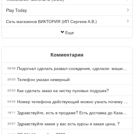
Play Today
Сеть магазинов ВИКТОРИЯ (ИП Сергеев А.В.)
Еще
Комментарии
Подогнал сделать развал-схождение, сделали- машина уходит на право и колеса проверил все хорошо с атмосферами ужас как можно делать авто, не ужели не берегут свою репутацию, не советую.
06/08
Телефон указан неверный
20/03
Как сделать заказ на чистку пуховых подушек?
20/03
Номер телефона действующий можно узнать почему номер неправельный
04/02
Здравствуйте, есть в продаже? Есть доставка до Казани?
16/11
Здравствуйте какие у вас есть курсы и какая цена, ?
30/07