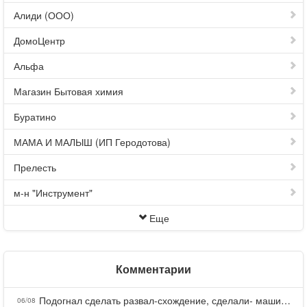
Алиди (ООО)
ДомоЦентр
Альфа
Магазин Бытовая химия
Буратино
МАМА И МАЛЫШ (ИП Геродотова)
Прелесть
м-н "Инструмент"
Еще
Комментарии
Подогнал сделать развал-схождение, сделали- машина уходит на право и колеса проверил все хорошо с атмосферами ужас как можно делать авто, не ужели не берегут свою репутацию, не советую.
06/08