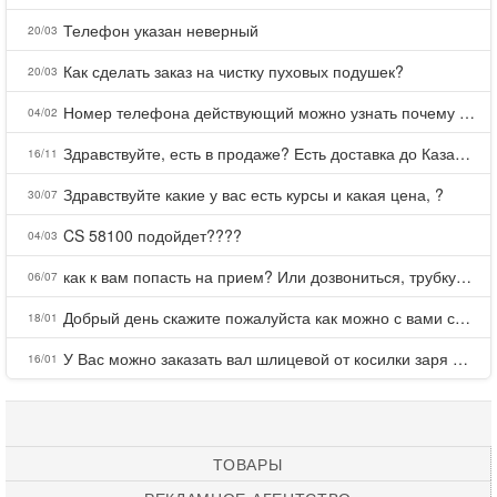
Телефон указан неверный
20/03
Как сделать заказ на чистку пуховых подушек?
20/03
Номер телефона действующий можно узнать почему номер неправельный
04/02
Здравствуйте, есть в продаже? Есть доставка до Казани?
16/11
Здравствуйте какие у вас есть курсы и какая цена, ?
30/07
CS 58100 подойдет????
04/03
как к вам попасть на прием? Или дозвониться, трубку не берете.
06/07
Добрый день скажите пожалуйста как можно с вами связаться . Телефон не отвечает .Заказала кухню в тц Хороший есть претензии а менеджер контактов не дает .Что делать?
18/01
У Вас можно заказать вал шлицевой от косилки заря для мтз, который соединяет мотоблок с косилкой.?
16/01
ТОВАРЫ