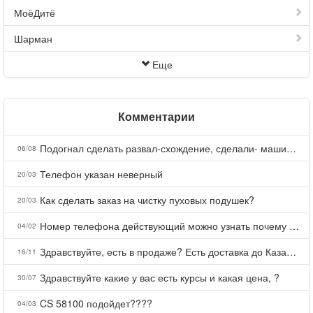
МоёДитё
Шарман
Еще
Комментарии
Подогнал сделать развал-схождение, сделали- машина уходит на право и колеса проверил все хорошо с атмосферами ужас как можно делать авто, не ужели не берегут свою репутацию, не советую.
06/08
Телефон указан неверный
20/03
Как сделать заказ на чистку пуховых подушек?
20/03
Номер телефона действующий можно узнать почему номер неправельный
04/02
Здравствуйте, есть в продаже? Есть доставка до Казани?
16/11
Здравствуйте какие у вас есть курсы и какая цена, ?
30/07
CS 58100 подойдет????
04/03