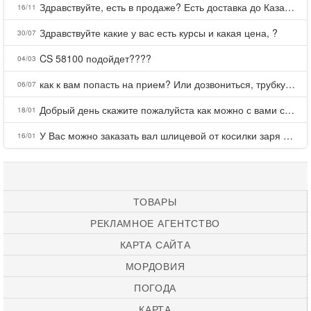
Здравствуйте, есть в продаже? Есть доставка до Казани?
16/11
Здравствуйте какие у вас есть курсы и какая цена, ?
30/07
CS 58100 подойдет????
04/03
как к вам попасть на прием? Или дозвониться, трубку не берете.
06/07
Добрый день скажите пожалуйста как можно с вами связаться . Телефон не отвечает .Заказала кухню в тц Хороший есть претензии а менеджер контактов не дает .Что делать?
18/01
У Вас можно заказать вал шлицевой от косилки заря для мтз, который соединяет мотоблок с косилкой.?
16/01
ТОВАРЫ
РЕКЛАМНОЕ АГЕНТСТВО
КАРТА САЙТА
МОРДОВИЯ
ПОГОДА
КАРТА