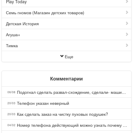
Play Today
Семь гномов (Магазин детских товаров)
Детская История
Агуша+
Тимка
Еще
Комментарии
Подогнал сделать развал-схождение, сделали- машина уходит на право и колеса проверил все хорошо с атмосферами ужас как можно делать авто, не ужели не берегут свою репутацию, не советую.
06/08
Телефон указан неверный
20/03
Как сделать заказ на чистку пуховых подушек?
20/03
Номер телефона действующий можно узнать почему номер неправельный
04/02