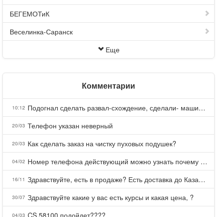
БЕГЕМОТиК
Веселинка-Саранск
Еще
Комментарии
Подогнал сделать развал-схождение, сделали- машина уходит на право и колеса проверил все хорошо с атмосферами ужас как можно делать авто, не ужели не берегут свою репутацию, не советую.
10:12
Телефон указан неверный
20/03
Как сделать заказ на чистку пуховых подушек?
20/03
Номер телефона действующий можно узнать почему номер неправельный
04/02
Здравствуйте, есть в продаже? Есть доставка до Казани?
16/11
Здравствуйте какие у вас есть курсы и какая цена, ?
30/07
CS 58100 подойдет????
04/03