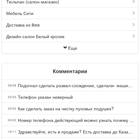
Тюльпан (салон-магазин)
Мебель Сити
Доставка из ikea
Дизайн-салон Белый кролик
Еще
Комментарии
Подогнал сделать развал-схождение, сделали- машина уходит на право и колеса проверил все хорошо с атмосферами ужас как можно делать авто, не ужели не берегут свою репутацию, не советую.
06/08
Телефон указан неверный
20/03
Как сделать заказ на чистку пуховых подушек?
20/03
Номер телефона действующий можно узнать почему номер неправельный
04/02
Здравствуйте, есть в продаже? Есть доставка до Казани?
16/11