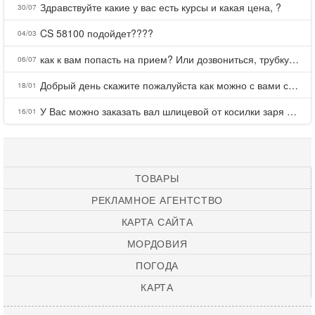
Здравствуйте какие у вас есть курсы и какая цена, ?
30/07
CS 58100 подойдет????
04/03
как к вам попасть на прием? Или дозвониться, трубку не берете.
06/07
Добрый день скажите пожалуйста как можно с вами связаться . Телефон не отвечает .Заказала кухню в тц Хороший есть претензии а менеджер контактов не дает .Что делать?
18/01
У Вас можно заказать вал шлицевой от косилки заря для мтз, который соединяет мотоблок с косилкой.?
16/01
ТОВАРЫ
РЕКЛАМНОЕ АГЕНТСТВО
КАРТА САЙТА
МОРДОВИЯ
ПОГОДА
КАРТА