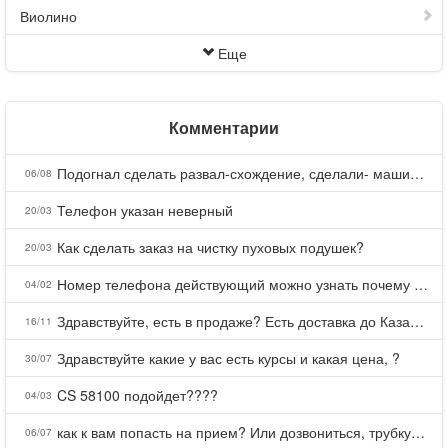
Виолино
Еще
Комментарии
Подогнал сделать развал-схождение, сделали- машина уходит на право и колеса проверил все хорошо с атмосферами ужас как можно делать авто, не ужели не берегут свою репутацию, не советую.
06/08
Телефон указан неверный
20/03
Как сделать заказ на чистку пуховых подушек?
20/03
Номер телефона действующий можно узнать почему номер неправельный
04/02
Здравствуйте, есть в продаже? Есть доставка до Казани?
16/11
Здравствуйте какие у вас есть курсы и какая цена, ?
30/07
CS 58100 подойдет????
04/03
как к вам попасть на прием? Или дозвониться, трубку не берете.
06/07