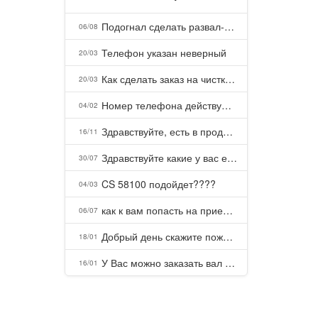
Подогнал сделать развал-схождение, сделали- машина уходит на право и колеса проверил все хорошо с атмосферами ужас как можно делать авто, не ужели не берегут свою репутацию, не советую.
06/08
Телефон указан неверный
20/03
Как сделать заказ на чистку пуховых подушек?
20/03
Номер телефона действующий можно узнать почему номер неправельный
04/02
Здравствуйте, есть в продаже? Есть доставка до Казани?
16/11
Здравствуйте какие у вас есть курсы и какая цена, ?
30/07
CS 58100 подойдет????
04/03
как к вам попасть на прием? Или дозвониться, трубку не берете.
06/07
Добрый день скажите пожалуйста как можно с вами связаться . Телефон не отвечает .Заказала кухню в тц Хороший есть претензии а менеджер контактов не дает .Что делать?
18/01
У Вас можно заказать вал шлицевой от косилки заря для мтз, который соединяет мотоблок с косилкой.?
16/01