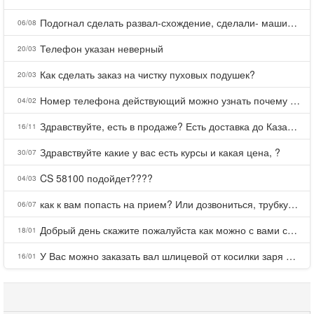
Подогнал сделать развал-схождение, сделали- машина уходит на право и колеса проверил все хорошо с атмосферами ужас как можно делать авто, не ужели не берегут свою репутацию, не советую.
06/08
Телефон указан неверный
20/03
Как сделать заказ на чистку пуховых подушек?
20/03
Номер телефона действующий можно узнать почему номер неправельный
04/02
Здравствуйте, есть в продаже? Есть доставка до Казани?
16/11
Здравствуйте какие у вас есть курсы и какая цена, ?
30/07
CS 58100 подойдет????
04/03
как к вам попасть на прием? Или дозвониться, трубку не берете.
06/07
Добрый день скажите пожалуйста как можно с вами связаться . Телефон не отвечает .Заказала кухню в тц Хороший есть претензии а менеджер контактов не дает .Что делать?
18/01
У Вас можно заказать вал шлицевой от косилки заря для мтз, который соединяет мотоблок с косилкой.?
16/01