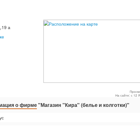
.19 а
ке
Просм
На сайте: с 12 
ация о фирме
"Магазин "Кира" (белье и колготки)"
ус