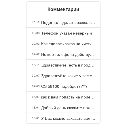
Комментарии
Подогнал сделать развал-схождение, сделали- машина уходит на право и колеса проверил все хорошо с атмосферами ужас как можно делать авто, не ужели не берегут свою репутацию, не советую.
10:12
Телефон указан неверный
20/03
Как сделать заказ на чистку пуховых подушек?
20/03
Номер телефона действующий можно узнать почему номер неправельный
04/02
Здравствуйте, есть в продаже? Есть доставка до Казани?
16/11
Здравствуйте какие у вас есть курсы и какая цена, ?
30/07
CS 58100 подойдет????
04/03
как к вам попасть на прием? Или дозвониться, трубку не берете.
06/07
Добрый день скажите пожалуйста как можно с вами связаться . Телефон не отвечает .Заказала кухню в тц Хороший есть претензии а менеджер контактов не дает .Что делать?
18/01
У Вас можно заказать вал шлицевой от косилки заря для мтз, который соединяет мотоблок с косилкой.?
16/01