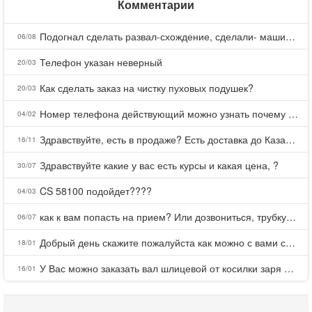
Комментарии
Подогнал сделать развал-схождение, сделали- машина уходит на право и колеса проверил все хорошо с атмосферами ужас как можно делать авто, не ужели не берегут свою репутацию, не советую.
06/08
Телефон указан неверный
20/03
Как сделать заказ на чистку пуховых подушек?
20/03
Номер телефона действующий можно узнать почему номер неправельный
04/02
Здравствуйте, есть в продаже? Есть доставка до Казани?
16/11
Здравствуйте какие у вас есть курсы и какая цена, ?
30/07
CS 58100 подойдет????
04/03
как к вам попасть на прием? Или дозвониться, трубку не берете.
06/07
Добрый день скажите пожалуйста как можно с вами связаться . Телефон не отвечает .Заказала кухню в тц Хороший есть претензии а менеджер контактов не дает .Что делать?
18/01
У Вас можно заказать вал шлицевой от косилки заря для мтз, который соединяет мотоблок с косилкой.?
16/01