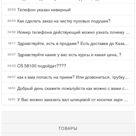
Телефон указан неверный
20/03
Как сделать заказ на чистку пуховых подушек?
20/03
Номер телефона действующий можно узнать почему номер неправельный
04/02
Здравствуйте, есть в продаже? Есть доставка до Казани?
16/11
Здравствуйте какие у вас есть курсы и какая цена, ?
30/07
CS 58100 подойдет????
04/03
как к вам попасть на прием? Или дозвониться, трубку не берете.
06/07
Добрый день скажите пожалуйста как можно с вами связаться . Телефон не отвечает .Заказала кухню в тц Хороший есть претензии а менеджер контактов не дает .Что делать?
18/01
У Вас можно заказать вал шлицевой от косилки заря для мтз, который соединяет мотоблок с косилкой.?
16/01
ТОВАРЫ