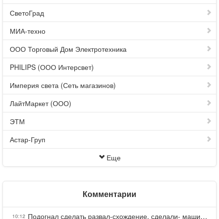
СветоГрад
МИА-техно
ООО Торговый Дом Электротехника
PHILIPS (ООО Интерсвет)
Империя света (Сеть магазинов)
ЛайтМаркет (ООО)
ЭТМ
Астар-Груп
Еще
Комментарии
Подогнал сделать развал-схождение, сделали- машина уходит на право и колеса проверил все хорошо с атмосферами ужас как можно делать авто, не ужели не берегут свою репутацию, не советую.
10:12