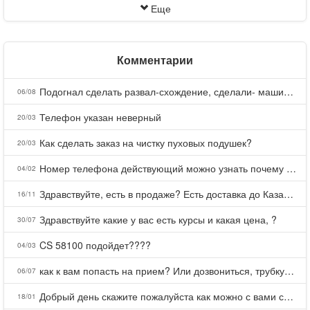
Еще
Комментарии
Подогнал сделать развал-схождение, сделали- машина уходит на право и колеса проверил все хорошо с атмосферами ужас как можно делать авто, не ужели не берегут свою репутацию, не советую.
06/08
Телефон указан неверный
20/03
Как сделать заказ на чистку пуховых подушек?
20/03
Номер телефона действующий можно узнать почему номер неправельный
04/02
Здравствуйте, есть в продаже? Есть доставка до Казани?
16/11
Здравствуйте какие у вас есть курсы и какая цена, ?
30/07
CS 58100 подойдет????
04/03
как к вам попасть на прием? Или дозвониться, трубку не берете.
06/07
Добрый день скажите пожалуйста как можно с вами связаться . Телефон не отвечает .Заказала кухню в тц Хороший есть претензии а менеджер контактов не дает .Что делать?
18/01