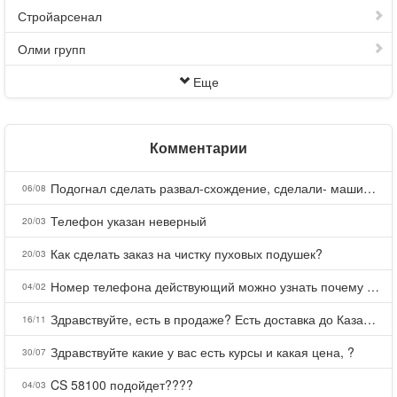
Стройарсенал
Олми групп
Еще
Комментарии
Подогнал сделать развал-схождение, сделали- машина уходит на право и колеса проверил все хорошо с атмосферами ужас как можно делать авто, не ужели не берегут свою репутацию, не советую.
06/08
Телефон указан неверный
20/03
Как сделать заказ на чистку пуховых подушек?
20/03
Номер телефона действующий можно узнать почему номер неправельный
04/02
Здравствуйте, есть в продаже? Есть доставка до Казани?
16/11
Здравствуйте какие у вас есть курсы и какая цена, ?
30/07
CS 58100 подойдет????
04/03