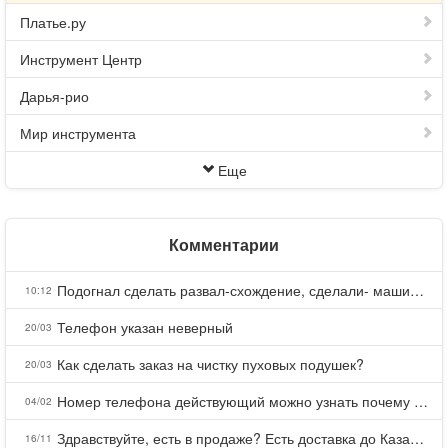
Платье.ру
Инструмент Центр
Дарья-рио
Мир инструмента
Еще
Комментарии
Подогнал сделать развал-схождение, сделали- машина уходит на право и колеса проверил все хорошо с атмосферами ужас как можно делать авто, не ужели не берегут свою репутацию, не советую.
10:12
Телефон указан неверный
20/03
Как сделать заказ на чистку пуховых подушек?
20/03
Номер телефона действующий можно узнать почему номер неправельный
04/02
Здравствуйте, есть в продаже? Есть доставка до Казани?
16/11