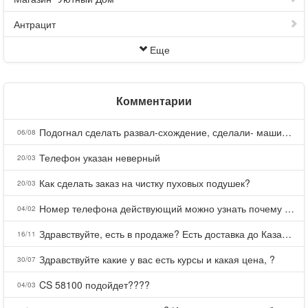
Антрацит
Еще
Комментарии
Подогнал сделать развал-схождение, сделали- машина уходит на право и колеса проверил все хорошо с атмосферами ужас как можно делать авто, не ужели не берегут свою репутацию, не советую.
06/08
Телефон указан неверный
20/03
Как сделать заказ на чистку пуховых подушек?
20/03
Номер телефона действующий можно узнать почему номер неправельный
04/02
Здравствуйте, есть в продаже? Есть доставка до Казани?
16/11
Здравствуйте какие у вас есть курсы и какая цена, ?
30/07
CS 58100 подойдет????
04/03