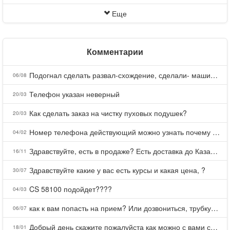
Еще
Комментарии
Подогнал сделать развал-схождение, сделали- машина уходит на право и колеса проверил все хорошо с атмосферами ужас как можно делать авто, не ужели не берегут свою репутацию, не советую.
06/08
Телефон указан неверный
20/03
Как сделать заказ на чистку пуховых подушек?
20/03
Номер телефона действующий можно узнать почему номер неправельный
04/02
Здравствуйте, есть в продаже? Есть доставка до Казани?
16/11
Здравствуйте какие у вас есть курсы и какая цена, ?
30/07
CS 58100 подойдет????
04/03
как к вам попасть на прием? Или дозвониться, трубку не берете.
06/07
Добрый день скажите пожалуйста как можно с вами связаться . Телефон не отвечает .Заказала кухню в тц Хороший есть претензии а менеджер контактов не дает .Что делать?
18/01