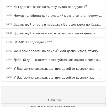
Как сделать заказ на чистку пуховых подушек?
20/03
Номер телефона действующий можно узнать почему номер неправельный
04/02
Здравствуйте, есть в продаже? Есть доставка до Казани?
16/11
Здравствуйте какие у вас есть курсы и какая цена, ?
30/07
CS 58100 подойдет????
04/03
как к вам попасть на прием? Или дозвониться, трубку не берете.
06/07
Добрый день скажите пожалуйста как можно с вами связаться . Телефон не отвечает .Заказала кухню в тц Хороший есть претензии а менеджер контактов не дает .Что делать?
18/01
У Вас можно заказать вал шлицевой от косилки заря для мтз, который соединяет мотоблок с косилкой.?
16/01
У Вас можно заказать вал шлицевой от косилки заря для мтз, который соединяет мотоблок с косилкой.?
16/01
ТОВАРЫ