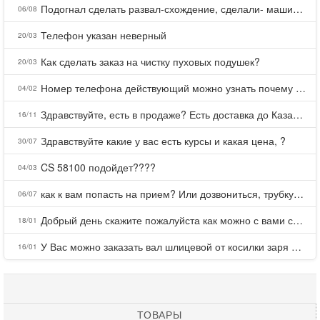
Подогнал сделать развал-схождение, сделали- машина уходит на право и колеса проверил все хорошо с атмосферами ужас как можно делать авто, не ужели не берегут свою репутацию, не советую.
06/08
Телефон указан неверный
20/03
Как сделать заказ на чистку пуховых подушек?
20/03
Номер телефона действующий можно узнать почему номер неправельный
04/02
Здравствуйте, есть в продаже? Есть доставка до Казани?
16/11
Здравствуйте какие у вас есть курсы и какая цена, ?
30/07
CS 58100 подойдет????
04/03
как к вам попасть на прием? Или дозвониться, трубку не берете.
06/07
Добрый день скажите пожалуйста как можно с вами связаться . Телефон не отвечает .Заказала кухню в тц Хороший есть претензии а менеджер контактов не дает .Что делать?
18/01
У Вас можно заказать вал шлицевой от косилки заря для мтз, который соединяет мотоблок с косилкой.?
16/01
ТОВАРЫ