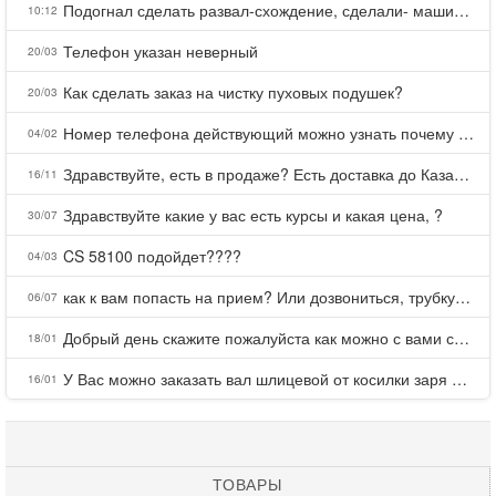
Подогнал сделать развал-схождение, сделали- машина уходит на право и колеса проверил все хорошо с атмосферами ужас как можно делать авто, не ужели не берегут свою репутацию, не советую.
10:12
Телефон указан неверный
20/03
Как сделать заказ на чистку пуховых подушек?
20/03
Номер телефона действующий можно узнать почему номер неправельный
04/02
Здравствуйте, есть в продаже? Есть доставка до Казани?
16/11
Здравствуйте какие у вас есть курсы и какая цена, ?
30/07
CS 58100 подойдет????
04/03
как к вам попасть на прием? Или дозвониться, трубку не берете.
06/07
Добрый день скажите пожалуйста как можно с вами связаться . Телефон не отвечает .Заказала кухню в тц Хороший есть претензии а менеджер контактов не дает .Что делать?
18/01
У Вас можно заказать вал шлицевой от косилки заря для мтз, который соединяет мотоблок с косилкой.?
16/01
ТОВАРЫ