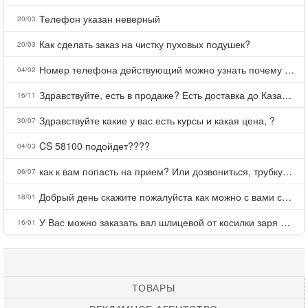
Телефон указан неверный
20/03
Как сделать заказ на чистку пуховых подушек?
20/03
Номер телефона действующий можно узнать почему номер неправельный
04/02
Здравствуйте, есть в продаже? Есть доставка до Казани?
16/11
Здравствуйте какие у вас есть курсы и какая цена, ?
30/07
CS 58100 подойдет????
04/03
как к вам попасть на прием? Или дозвониться, трубку не берете.
06/07
Добрый день скажите пожалуйста как можно с вами связаться . Телефон не отвечает .Заказала кухню в тц Хороший есть претензии а менеджер контактов не дает .Что делать?
18/01
У Вас можно заказать вал шлицевой от косилки заря для мтз, который соединяет мотоблок с косилкой.?
16/01
ТОВАРЫ