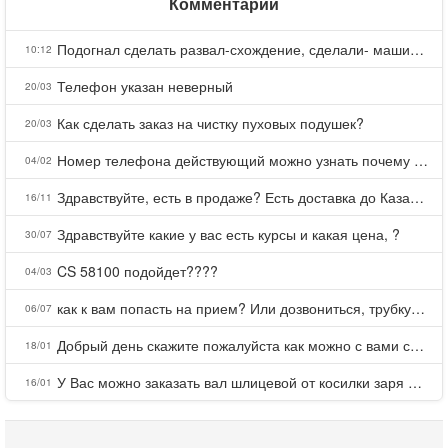
Комментарии
Подогнал сделать развал-схождение, сделали- машина уходит на право и колеса проверил все хорошо с атмосферами ужас как можно делать авто, не ужели не берегут свою репутацию, не советую.
10:12
Телефон указан неверный
20/03
Как сделать заказ на чистку пуховых подушек?
20/03
Номер телефона действующий можно узнать почему номер неправельный
04/02
Здравствуйте, есть в продаже? Есть доставка до Казани?
16/11
Здравствуйте какие у вас есть курсы и какая цена, ?
30/07
CS 58100 подойдет????
04/03
как к вам попасть на прием? Или дозвониться, трубку не берете.
06/07
Добрый день скажите пожалуйста как можно с вами связаться . Телефон не отвечает .Заказала кухню в тц Хороший есть претензии а менеджер контактов не дает .Что делать?
18/01
У Вас можно заказать вал шлицевой от косилки заря для мтз, который соединяет мотоблок с косилкой.?
16/01