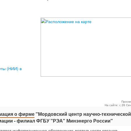
уты (НИИ) в
Просм
На сайте: с 26 Се
ация о фирме
"Мордовский центр научно-технической
ации - филиал ФГБУ "РЭА" Минэнерго России"
вляет информационное обеспечение деятельности органов