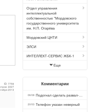
Отдел управления
интеллектуальной
собственностью "Мордовского
государственного университета
им. Н.П. Огарёва
Мордовский ЦНТИ
ЭЛСИ
ИНТЕЛЛЕКТ-СЕРВИС ЖБК-1
Еще
Комментарии
ID: 7759
отров: 2227
нтября 2013
Подогнал сделать развал-схождение, сделали- машина уходит на право и колеса проверил все хорошо с атмосферами ужас как можно делать авто, не ужели не берегут свою репутацию, не советую.
06/08
Телефон указан неверный
20/03