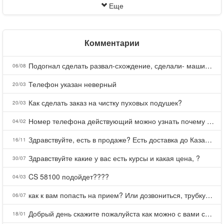
Еще
Комментарии
Подогнал сделать развал-схождение, сделали- машина уходит на право и колеса проверил все хорошо с атмосферами ужас как можно делать авто, не ужели не берегут свою репутацию, не советую.
06/08
Телефон указан неверный
20/03
Как сделать заказ на чистку пуховых подушек?
20/03
Номер телефона действующий можно узнать почему номер неправельный
04/02
Здравствуйте, есть в продаже? Есть доставка до Казани?
16/11
Здравствуйте какие у вас есть курсы и какая цена, ?
30/07
CS 58100 подойдет????
04/03
как к вам попасть на прием? Или дозвониться, трубку не берете.
06/07
Добрый день скажите пожалуйста как можно с вами связаться . Телефон не отвечает .Заказала кухню в тц Хороший есть претензии а менеджер контактов не дает .Что делать?
18/01