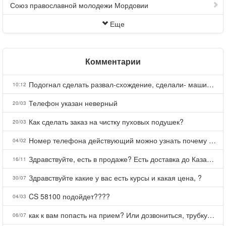
Союз православной молодежи Мордовии
Еще
Комментарии
Подогнал сделать развал-схождение, сделали- машина уходит на право и колеса проверил все хорошо с атмосферами ужас как можно делать авто, не ужели не берегут свою репутацию, не советую.
10:12
Телефон указан неверный
20/03
Как сделать заказ на чистку пуховых подушек?
20/03
Номер телефона действующий можно узнать почему номер неправельный
04/02
Здравствуйте, есть в продаже? Есть доставка до Казани?
16/11
Здравствуйте какие у вас есть курсы и какая цена, ?
30/07
CS 58100 подойдет????
04/03
как к вам попасть на прием? Или дозвониться, трубку не берете.
06/07