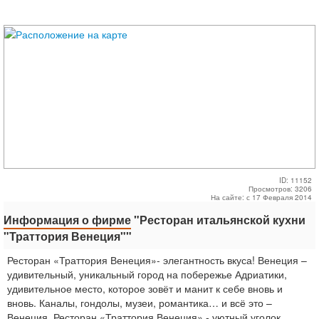
ID: 11152
Просмотров: 3206
На сайте: с 17 Февраля 2014
Информация о фирме
"Ресторан итальянской кухни
"Траттория Венеция""
Ресторан «Траттория Венеция»- элегантность вкуса! Венеция –
удивительный, уникальный город на побережье Адриатики,
удивительное место, которое зовёт и манит к себе вновь и
вновь. Каналы, гондолы, музеи, романтика… и всё это –
Венеция. Ресторан «Траттория Венеция» - уютный уголок