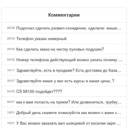
Комментарии
Подогнал сделать развал-схождение, сделали- машина уходит на право и колеса проверил все хорошо с атмосферами ужас как можно делать авто, не ужели не берегут свою репутацию, не советую.
06/08
Телефон указан неверный
20/03
Как сделать заказ на чистку пуховых подушек?
20/03
Номер телефона действующий можно узнать почему номер неправельный
04/02
Здравствуйте, есть в продаже? Есть доставка до Казани?
16/11
Здравствуйте какие у вас есть курсы и какая цена, ?
30/07
CS 58100 подойдет????
04/03
как к вам попасть на прием? Или дозвониться, трубку не берете.
06/07
Добрый день скажите пожалуйста как можно с вами связаться . Телефон не отвечает .Заказала кухню в тц Хороший есть претензии а менеджер контактов не дает .Что делать?
18/01
У Вас можно заказать вал шлицевой от косилки заря для мтз, который соединяет мотоблок с косилкой.?
16/01