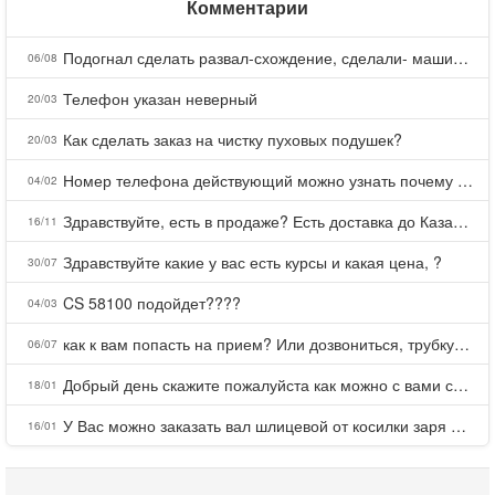
Комментарии
Подогнал сделать развал-схождение, сделали- машина уходит на право и колеса проверил все хорошо с атмосферами ужас как можно делать авто, не ужели не берегут свою репутацию, не советую.
06/08
Телефон указан неверный
20/03
Как сделать заказ на чистку пуховых подушек?
20/03
Номер телефона действующий можно узнать почему номер неправельный
04/02
Здравствуйте, есть в продаже? Есть доставка до Казани?
16/11
Здравствуйте какие у вас есть курсы и какая цена, ?
30/07
CS 58100 подойдет????
04/03
как к вам попасть на прием? Или дозвониться, трубку не берете.
06/07
Добрый день скажите пожалуйста как можно с вами связаться . Телефон не отвечает .Заказала кухню в тц Хороший есть претензии а менеджер контактов не дает .Что делать?
18/01
У Вас можно заказать вал шлицевой от косилки заря для мтз, который соединяет мотоблок с косилкой.?
16/01