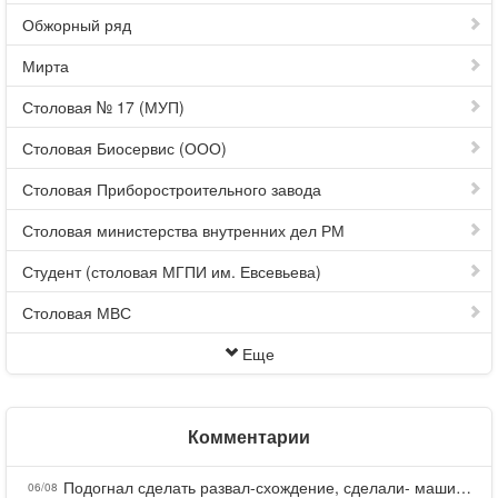
Обжорный ряд
Мирта
Столовая № 17 (МУП)
Столовая Биосервис (ООО)
Столовая Приборостроительного завода
Столовая министерства внутренних дел РМ
Студент (столовая МГПИ им. Евсевьева)
Столовая МВС
Еще
Комментарии
Подогнал сделать развал-схождение, сделали- машина уходит на право и колеса проверил все хорошо с атмосферами ужас как можно делать авто, не ужели не берегут свою репутацию, не советую.
06/08