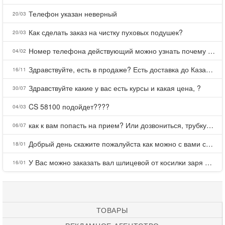
Телефон указан неверный
20/03
Как сделать заказ на чистку пуховых подушек?
20/03
Номер телефона действующий можно узнать почему номер неправельный
04/02
Здравствуйте, есть в продаже? Есть доставка до Казани?
16/11
Здравствуйте какие у вас есть курсы и какая цена, ?
30/07
CS 58100 подойдет????
04/03
как к вам попасть на прием? Или дозвониться, трубку не берете.
06/07
Добрый день скажите пожалуйста как можно с вами связаться . Телефон не отвечает .Заказала кухню в тц Хороший есть претензии а менеджер контактов не дает .Что делать?
18/01
У Вас можно заказать вал шлицевой от косилки заря для мтз, который соединяет мотоблок с косилкой.?
16/01
ТОВАРЫ