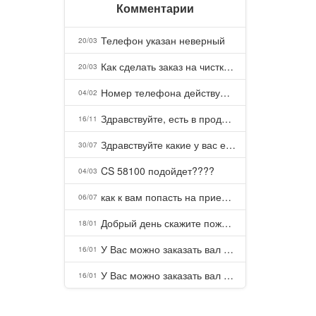
Комментарии
Телефон указан неверный
20/03
Как сделать заказ на чистку пуховых подушек?
20/03
Номер телефона действующий можно узнать почему номер неправельный
04/02
Здравствуйте, есть в продаже? Есть доставка до Казани?
16/11
Здравствуйте какие у вас есть курсы и какая цена, ?
30/07
CS 58100 подойдет????
04/03
как к вам попасть на прием? Или дозвониться, трубку не берете.
06/07
Добрый день скажите пожалуйста как можно с вами связаться . Телефон не отвечает .Заказала кухню в тц Хороший есть претензии а менеджер контактов не дает .Что делать?
18/01
У Вас можно заказать вал шлицевой от косилки заря для мтз, который соединяет мотоблок с косилкой.?
16/01
У Вас можно заказать вал шлицевой от косилки заря для мтз, который соединяет мотоблок с косилкой.?
16/01