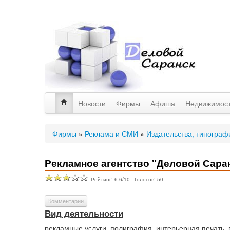
Новости
Фирмы
Афиша
Недвижимос
Фирмы
»
Реклама и СМИ
»
Издательства, типограф
Рекламное агентство "Деловой Сара
Рейтинг:
6.6
/
10
- Голосов:
50
Комментарии
Вид деятельности
рекламные услуги, полиграфия, интерьерная печать,