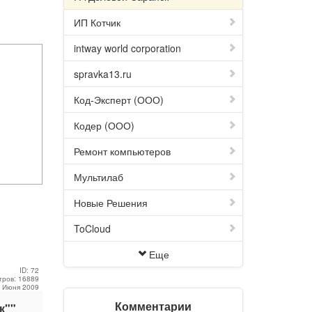
ИП Котчик
intway world corporation
spravka13.ru
Код-Эксперт (ООО)
Кодер (ООО)
Ремонт компьютеров
Мультилаб
Новые Решения
ToCloud
Еще
ID: 72
тров: 16889
4 Июня 2009
Комментарии
к""