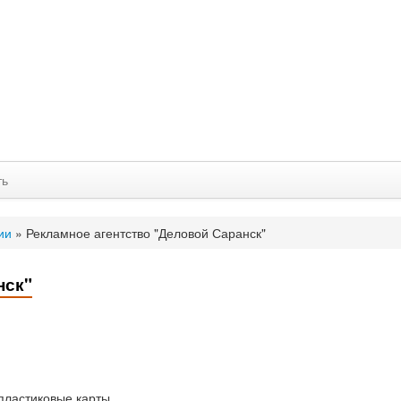
ть
ии
»
Рекламное агентство "Деловой Саранск"
нск"
 пластиковые карты