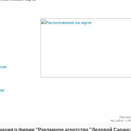
нске
ке
Просмо
На сайте: с 0
ация о фирме
"Рекламное агентство "Деловой Саранс