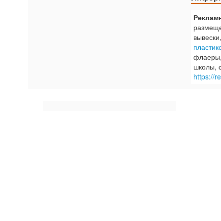
Рекламн
размеще
вывески
пластик
флаеры,
школы, 
https://