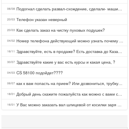
Подогнал сделать развал-схождение, сделали- машина уходит на право и колеса проверил все хорошо с атмосферами ужас как можно делать авто, не ужели не берегут свою репутацию, не советую.
06/08
Телефон указан неверный
20/03
Как сделать заказ на чистку пуховых подушек?
20/03
Номер телефона действующий можно узнать почему номер неправельный
04/02
Здравствуйте, есть в продаже? Есть доставка до Казани?
16/11
Здравствуйте какие у вас есть курсы и какая цена, ?
30/07
CS 58100 подойдет????
04/03
как к вам попасть на прием? Или дозвониться, трубку не берете.
06/07
Добрый день скажите пожалуйста как можно с вами связаться . Телефон не отвечает .Заказала кухню в тц Хороший есть претензии а менеджер контактов не дает .Что делать?
18/01
У Вас можно заказать вал шлицевой от косилки заря для мтз, который соединяет мотоблок с косилкой.?
16/01