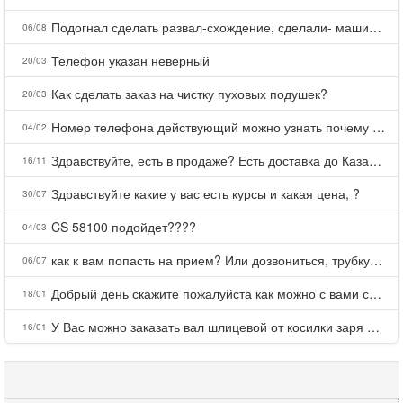
Подогнал сделать развал-схождение, сделали- машина уходит на право и колеса проверил все хорошо с атмосферами ужас как можно делать авто, не ужели не берегут свою репутацию, не советую.
06/08
Телефон указан неверный
20/03
Как сделать заказ на чистку пуховых подушек?
20/03
Номер телефона действующий можно узнать почему номер неправельный
04/02
Здравствуйте, есть в продаже? Есть доставка до Казани?
16/11
Здравствуйте какие у вас есть курсы и какая цена, ?
30/07
CS 58100 подойдет????
04/03
как к вам попасть на прием? Или дозвониться, трубку не берете.
06/07
Добрый день скажите пожалуйста как можно с вами связаться . Телефон не отвечает .Заказала кухню в тц Хороший есть претензии а менеджер контактов не дает .Что делать?
18/01
У Вас можно заказать вал шлицевой от косилки заря для мтз, который соединяет мотоблок с косилкой.?
16/01