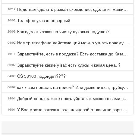
Подогнал сделать развал-схождение, сделали- машина уходит на право и колеса проверил все хорошо с атмосферами ужас как можно делать авто, не ужели не берегут свою репутацию, не советую.
10:12
Телефон указан неверный
20/03
Как сделать заказ на чистку пуховых подушек?
20/03
Номер телефона действующий можно узнать почему номер неправельный
04/02
Здравствуйте, есть в продаже? Есть доставка до Казани?
16/11
Здравствуйте какие у вас есть курсы и какая цена, ?
30/07
CS 58100 подойдет????
04/03
как к вам попасть на прием? Или дозвониться, трубку не берете.
06/07
Добрый день скажите пожалуйста как можно с вами связаться . Телефон не отвечает .Заказала кухню в тц Хороший есть претензии а менеджер контактов не дает .Что делать?
18/01
У Вас можно заказать вал шлицевой от косилки заря для мтз, который соединяет мотоблок с косилкой.?
16/01