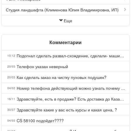
Студия ландшафта (Клименова Юлия Владимировна, ИП)
Еще
Комментарии
Подогнал сделать развал-схождение, сделали- машина уходит на право и колеса проверил все хорошо с атмосферами ужас как можно делать авто, не ужели не берегут свою репутацию, не советую.
10:12
Телефон указан неверный
20/03
Как сделать заказ на чистку пуховых подушек?
20/03
Номер телефона действующий можно узнать почему номер неправельный
04/02
Здравствуйте, есть в продаже? Есть доставка до Казани?
16/11
Здравствуйте какие у вас есть курсы и какая цена, ?
30/07
CS 58100 подойдет????
04/03