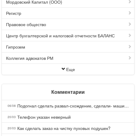
Мордовский Капитал (ООО)
Регистр
Правовое общество
Центр бухгалтерской и налоговой отчетности БАЛАНС
Гипрозем
Коллегия адвокатов РМ
Еще
Комментарии
Подогнал сделать развал-схождение, сделали- машина уходит на право и колеса проверил все хорошо с атмосферами ужас как можно делать авто, не ужели не берегут свою репутацию, не советую.
06/08
Телефон указан неверный
20/03
Как сделать заказ на чистку пуховых подушек?
20/03