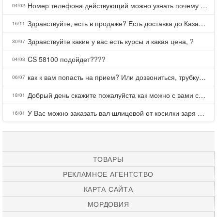
Номер телефона действующий можно узнать почему номер неправельный
04/02
Здравствуйте, есть в продаже? Есть доставка до Казани?
16/11
Здравствуйте какие у вас есть курсы и какая цена, ?
30/07
CS 58100 подойдет????
04/03
как к вам попасть на прием? Или дозвониться, трубку не берете.
06/07
Добрый день скажите пожалуйста как можно с вами связаться . Телефон не отвечает .Заказала кухню в тц Хороший есть претензии а менеджер контактов не дает .Что делать?
18/01
У Вас можно заказать вал шлицевой от косилки заря для мтз, который соединяет мотоблок с косилкой.?
16/01
ТОВАРЫ
РЕКЛАМНОЕ АГЕНТСТВО
КАРТА САЙТА
МОРДОВИЯ